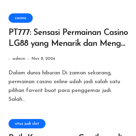
casino
PT777: Sensasi Permainan Casino
LG88 yang Menarik dan Mengg
etarkan
admin
Nov 8, 2024
Dalam dunia hiburan Di zaman sekarang,
permainan casino online udah jadi salah satu
pilihan favorit buat para penggemar judi.
Salah…
situs judi slot