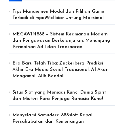
Tips Manajemen Modal dan Pilihan Game
Terbaik di mpo99id biar Untung Maksimal
MEGAWIN888 – Sistem Keamanan Modern
dan Pengawasan Berkelanjutan, Menunjang
Permainan Adil dan Transparan
Era Baru Telah Tiba: Zuckerberg Prediksi
Akhir Era Media Sosial Tradisional, AI Akan
Mengambil Alih Kendali
Situs Slot yang Menjadi Kunci Dunia Spirit
dan Misteri Para Penjaga Rahasia Kuno!
Menyelami Samudera 888slot: Kapal
Persahabatan dan Kemenangan