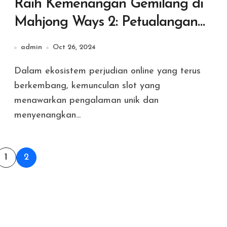
Raih Kemenangan Gemilang di
Mahjong Ways 2: Petualangan
Slot Menggembirakan di
admin
Oct 26, 2024
Megawin888!
Dalam ekosistem perjudian online yang terus
berkembang, kemunculan slot yang
menawarkan pengalaman unik dan
menyenangkan...
ts
1
2
ination