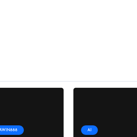
AWIN888
AI