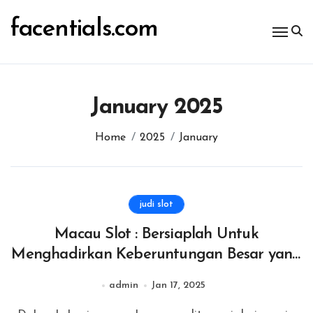
Skip
to
facentials.com
content
January 2025
Home
2025
January
judi slot
Macau Slot : Bersiaplah Untuk
Menghadirkan Keberuntungan Besar yang
Spektakuler
admin
Jan 17, 2025