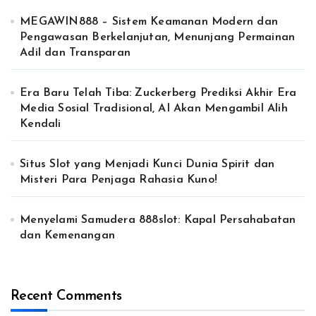
MEGAWIN888 – Sistem Keamanan Modern dan
Pengawasan Berkelanjutan, Menunjang Permainan
Adil dan Transparan
Era Baru Telah Tiba: Zuckerberg Prediksi Akhir Era
Media Sosial Tradisional, AI Akan Mengambil Alih
Kendali
Situs Slot yang Menjadi Kunci Dunia Spirit dan
Misteri Para Penjaga Rahasia Kuno!
Menyelami Samudera 888slot: Kapal Persahabatan
dan Kemenangan
Recent Comments