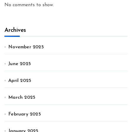
No comments to show.
Archives
November 2025
June 2025
April 2025
March 2025
February 2025
January 2025